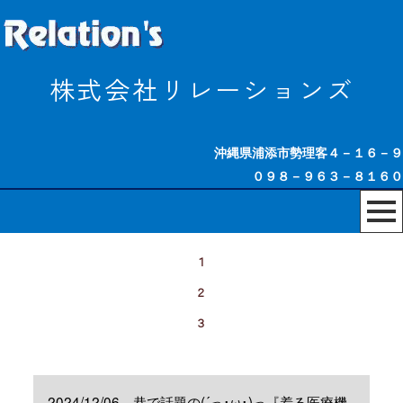
株式会社リレーションズ
沖縄県浦添市勢理客４－１６－９
０９８－９６３－８１６０
１
２
３
2024/12/06 巷で話題の(´っ･ω･)っ『着る医療機